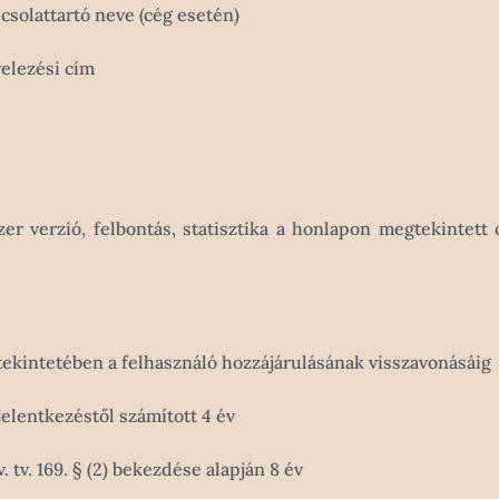
csolattartó neve (cég esetén)
velezési cím
r verzió, felbontás, statisztika a honlapon megtekintett 
tekintetében a felhasználó hozzájárulásának visszavonásáig
jelentkezéstől számított 4 év
 tv. 169. § (2) bekezdése alapján 8 év