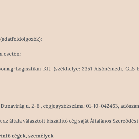
 (adatfeldolgozók):
a esetén:
mag-Logisztikai Kft. (székhelye: 2351 Alsónémedi, GLS Eu
, Dunavirág u. 2-6., cégjegyzékszáma: 01-10-042463, adószá
az általa választott kiszállító cég saját Általános Szerződési 
rintő cégek, személyek