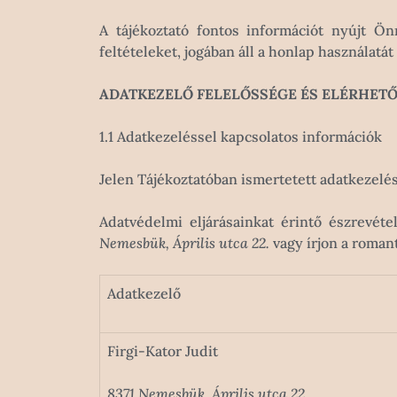
A tájékoztató fontos információt nyújt Ö
feltételeket, jogában áll a honlap használat
ADATKEZELŐ FELELŐSSÉGE ÉS ELÉRHET
1.1 Adatkezeléssel kapcsolatos információk
Jelen Tájékoztatóban ismertetett adatkezelés
Adatvédelmi eljárásainkat érintő észrevét
Nemesbük, Április utca 22.
vagy írjon a roman
Adatkezelő
Firgi-Kator Judit
8371 Nemesbük, Április utca 22.