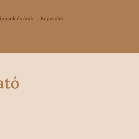
típusok és árak
Kapcsolat
ató