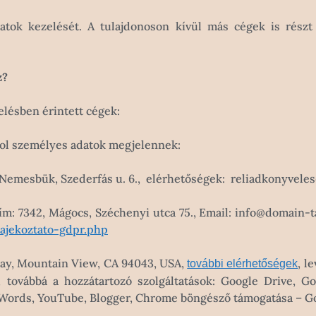
adatok kezelését. A tulajdonoson kívül más cégek is rész
z?
lésben érintett cégek:
hol személyes adatok megjelennek:
, Nemesbük, Szederfás u. 6., elérhetőségek: reliadkonyvel
(Cím: 7342, Mágocs, Széchenyi utca 75., Email: info@domain-t
ajekoztato-gdpr.php
way, Mountain View, CA 94043, USA,
, l
további elérhetőségek
 továbbá a hozzátartozó szolgáltatások: Google Drive, 
dWords, YouTube, Blogger, Chrome böngésző támogatása – 