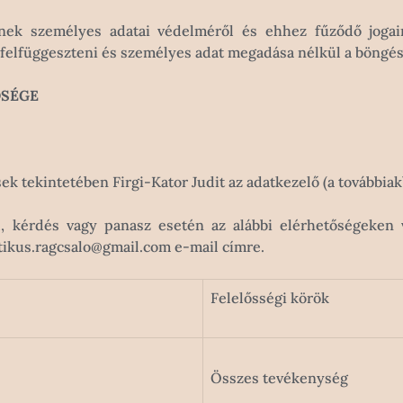
nnek személyes adatai védelméről és ehhez fűződő jogai
át felfüggeszteni és személyes adat megadása nélkül a böngés
ŐSÉGE
ek tekintetében Firgi-Kator Judit az adatkezelő (a továbbiak
el, kérdés vagy panasz esetén az alábbi elérhetőségeken 
tikus.ragcsalo@gmail.com
e-mail címre.
Felelősségi körök
Összes tevékenység