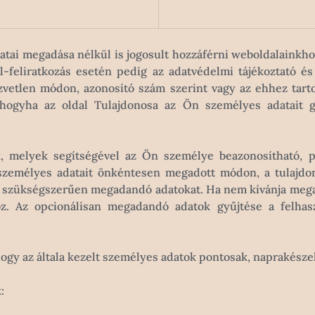
tai megadása nélkül is jogosult hozzáférni weboldalainkho
él-feliratkozás esetén pedig az adatvédelmi tájékoztató é
zvetlen módon, azonosító szám szerint vagy az ehhez tart
hogyha az oldal Tulajdonosa az Ön személyes adatait gyű
 melyek segítségével az Ön személye beazonosítható, pé
személyes adatait önkéntesen megadott módon, a tulajdon
 szükségszerűen megadandó adatokat. Ha nem kívánja megad
hoz. Az opcionálisan megadandó adatok gyűjtése a felha
ogy az általa kezelt személyes adatok pontosak, naprakésze
: