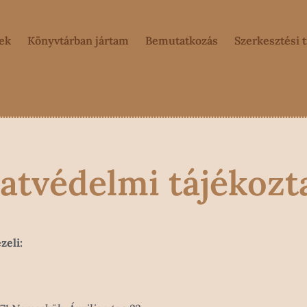
ek
Könyvtárban jártam
Bemutatkozás
Szerkesztési 
atvédelmi tájékozt
zeli: