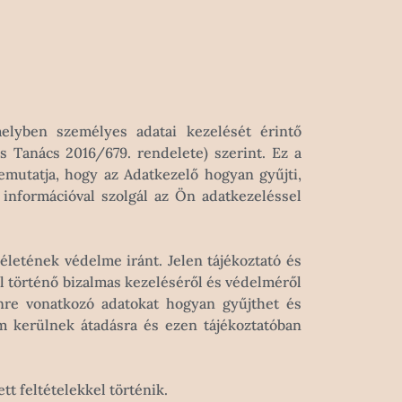
 melyben személyes adatai kezelését érintő
 Tanács 2016/679. rendelete) szerint. Ez a
emutatja, hogy az Adatkezelő hogyan gyűjti,
információval szolgál az Ön adatkezeléssel
letének védelme iránt. Jelen tájékoztató és
l történő bizalmas kezeléséről és védelméről
Önre vonatkozó adatokat hogyan gyűjthet és
em kerülnek átadásra és ezen tájékoztatóban
t feltételekkel történik.