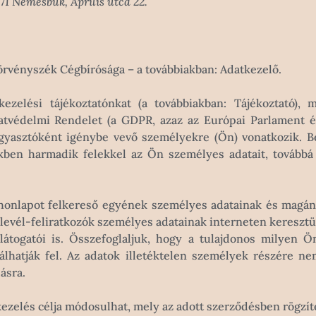
71 Nemesbük, Április utca 22.
Törvényszék Cégbírósága – a továbbiakban: Adatkezelő.
kezelési tájékoztatónkat (a továbbiakban: Tájékoztató),
atvédelmi Rendelet (a GDPR, azaz az Európai Parlament és
fogyasztóként igénybe vevő személyekre (Ön) vonatkozik. B
kben harmadik felekkel az Ön személyes adatait, továbbá 
honlapot felkereső egyének személyes adatainak és magáné
rlevél-feliratkozók személyes adatainak interneten keresztü
 látogatói is. Összefoglaljuk, hogy a tulajdonos milyen 
álhatják fel. Az adatok illetéktelen személyek részére n
ásra.
zelés célja módosulhat, mely az adott szerződésben rögzítet