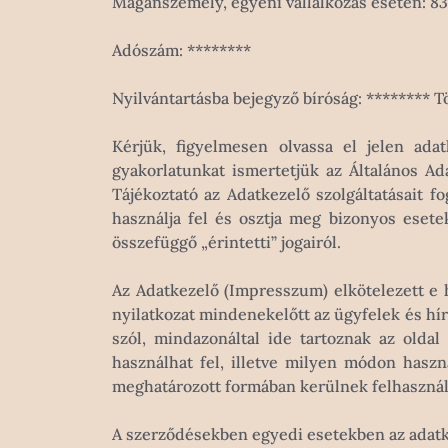
Magánszemély, egyéni vállalkozás esetén:
83
Adószám: ********
Nyilvántartásba bejegyző bíróság: ******** 
Kérjük, figyelmesen olvassa el jelen adat
gyakorlatunkat ismertetjük az Általános Ad
Tájékoztató az Adatkezelő szolgáltatásait 
használja fel és osztja meg bizonyos esete
összefüggő „érintetti” jogairól.
Az Adatkezelő (Impresszum) elkötelezett e 
nyilatkozat mindenekelőtt az ügyfelek és hí
szól, mindazonáltal ide tartoznak az oldal
használhat fel, illetve milyen módon haszn
meghatározott formában kerülnek felhasznál
A szerződésekben egyedi esetekben az adatke