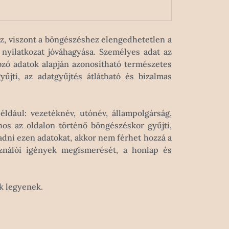
z, viszont a böngészéshez elengedhetetlen a
s nyilatkozat jóváhagyása. Személyes adat az
ozó adatok alapján azonosítható természetes
jti, az adatgyűjtés átlátható és bizalmas
ldául: vezetéknév, utónév, állampolgárság,
os az oldalon történő böngészéskor gyűjti,
ni ezen adatokat, akkor nem férhet hozzá a
sználói igények megismerését, a honlap és
k legyenek.