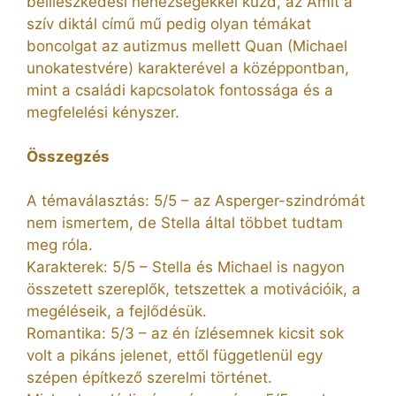
beilleszkedési nehézségekkel küzd, az Amit a
szív diktál című mű pedig olyan témákat
boncolgat az autizmus mellett Quan (Michael
unokatestvére) karakterével a középpontban,
mint a családi kapcsolatok fontossága és a
megfelelési kényszer.
Összegzés
A témaválasztás: 5/5 – az Asperger-szindrómát
nem ismertem, de Stella által többet tudtam
meg róla.
Karakterek: 5/5 – Stella és Michael is nagyon
összetett szereplők, tetszettek a motivációik, a
megéléseik, a fejlődésük.
Romantika: 5/3 – az én ízlésemnek kicsit sok
volt a pikáns jelenet, ettől függetlenül egy
szépen építkező szerelmi történet.