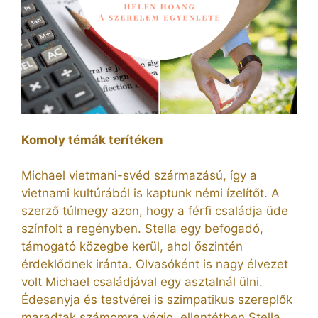
Komoly témák terítéken
Michael vietmani-svéd származású, így a
vietnami kultúrából is kaptunk némi ízelítőt. A
szerző túlmegy azon, hogy a férfi családja üde
színfolt a regényben. Stella egy befogadó,
támogató közegbe kerül, ahol őszintén
érdeklődnek iránta. Olvasóként is nagy élvezet
volt Michael családjával egy asztalnál ülni.
Édesanyja és testvérei is szimpatikus szereplők
maradtak számomra végig, ellentétben Stella