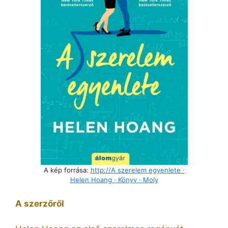
A kép forrása:
http://A szerelem egyenlete ·
Helen Hoang · Könyv · Moly
A szerzőről