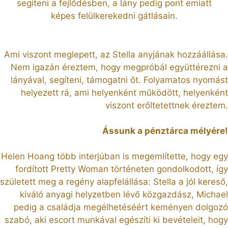
segíteni a fejlődésben, a lány pedig pont emiatt
képes felülkerekedni gátlásain.
Ami viszont meglepett, az Stella anyjának hozzáállása.
Nem igazán éreztem, hogy megpróbál együttérezni a
lányával, segíteni, támogatni őt. Folyamatos nyomást
helyezett rá, ami helyenként működött, helyenként
viszont erőltetettnek éreztem.
Ássunk a pénztárca mélyére!
Helen Hoang több interjúban is megemlítette, hogy egy
fordított Pretty Woman történeten gondolkodott, így
született meg a regény alapfelállása: Stella a jól kereső,
kiváló anyagi helyzetben lévő közgazdász, Michael
pedig a családja megélhetéséért keményen dolgozó
szabó, aki escort munkával egészíti ki bevételeit, hogy