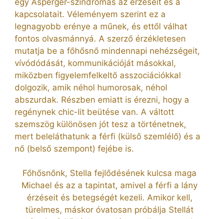
egy Asperger-szindrómás az érzéseit és a
kapcsolatait. Véleményem szerint ez a
legnagyobb erénye a műnek, és ettől válhat
fontos olvasmánnyá. A szerző érzékletesen
mutatja be a főhősnő mindennapi nehézségeit,
vívódódását, kommunikációját másokkal,
miközben figyelemfelkeltő asszociációkkal
dolgozik, amik néhol humorosak, néhol
abszurdak. Részben emiatt is érezni, hogy a
regénynek chic-lit beütése van. A váltott
szemszög különösen jót tesz a történetnek,
mert beleláthatunk a férfi (külső szemlélő) és a
nő (belső szempont) fejébe is.
Főhősnőnk, Stella fejlődésének kulcsa maga
Michael és az a tapintat, amivel a férfi a lány
érzéseit és betegségét kezeli. Amikor kell,
türelmes, máskor óvatosan próbálja Stellát