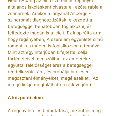
Helen Hoang az első szerelmes regényét
általános iskolásként olvasta el, azóta rabja a
zsánernek. Amikor a lányánál Asperger-
szindrómát diagnosztizáltak, elkezdett a
betegséggel behatóbban foglalkozni, és
felfedezte magán is a jeleit. Ez inspirálta arra,
hogy regényében, A szerelem egyenlete című
romantikus műben is foglalkozzon a témával.
Mint azt egy interjúban kifejtette, célja
történeteivel megszólítani az embereket,
egyúttal felelősséget érez a betegséggel
rendelkezők iránt, és próbálja hitelesen
megosztani élményeiket, megéléseiket. (Az
interjú linkje megtalálható a cikk végén.)
A központi elem
A regény hiteles bemutatása, miként éli meg