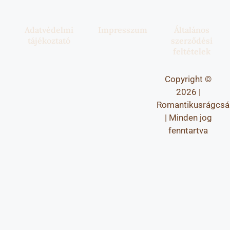
Adatvédelmi
Impresszum
Általános
tájékoztató
szerződési
feltételek
Copyright ©
2026 |
Romantikusrágcsá
| Minden jog
fenntartva